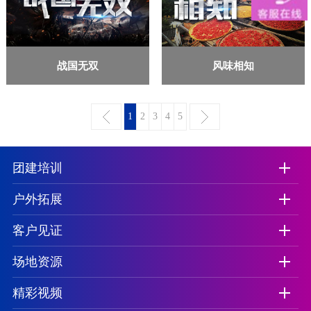
战国无双
风味相知
1
2
3
4
5
团建培训
户外拓展
客户见证
场地资源
精彩视频