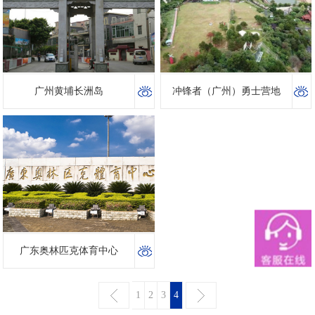
广州黄埔长洲岛
冲锋者（广州）勇士营地
广东奥林匹克体育中心
1
2
3
4