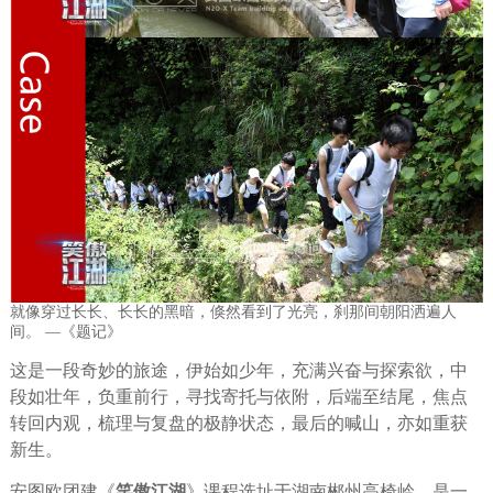
就像穿过长长、长长的黑暗，倏然看到了光亮，刹那间朝阳洒遍人
间。 —《题记》
这是一段奇妙的旅途，伊始如少年，充满兴奋与探索欲，中
段如壮年，负重前行，寻找寄托与依附，后端至结尾，焦点
转回内观，梳理与复盘的极静状态，最后的喊山，亦如重获
新生。
安图欧团建《
笑傲江湖
》课程选址于湖南郴州高椅岭，是一